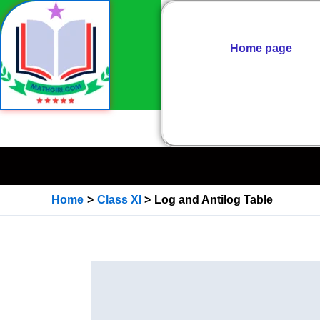
Skip
to
content
Home page
By Rajeev Kumar Giri
Home
Class XI
Log and Antilog Table