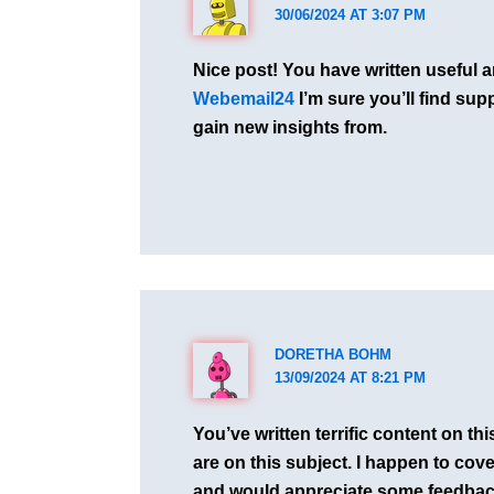
30/06/2024 AT 3:07 PM
Nice post! You have written useful a
Webemail24
I’m sure you’ll find su
gain new insights from.
DORETHA BOHM
13/09/2024 AT 8:21 PM
You’ve written terrific content on 
are on this subject. I happen to cov
and would appreciate some feedback